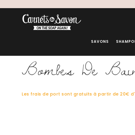
SAVONS
SHAMPO
Bombes De Bai
Les frais de port sont gratuits à partir de 20€ d