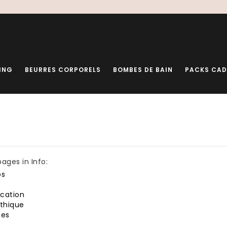
ING
BEURRES CORPORELS
BOMBES DE BAIN
PACKS CA
pages in Info:
os
ication
éthique
ues