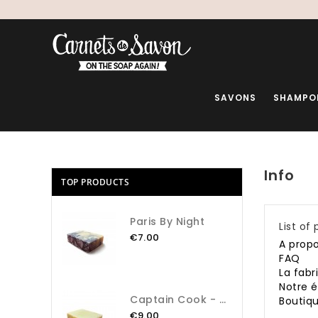
SAVONS
SHAMPO
Info
TOP PRODUCTS
Paris By Night
List of 
€7.00
A prop
FAQ
La fabr
Notre 
Captain Cook - Assainir
Boutiq
€9.00