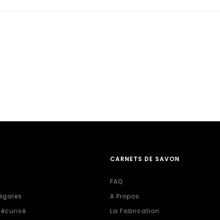
CARNETS DE SAVON
FAQ
égales
A Propos
écurisé
La Fabrication