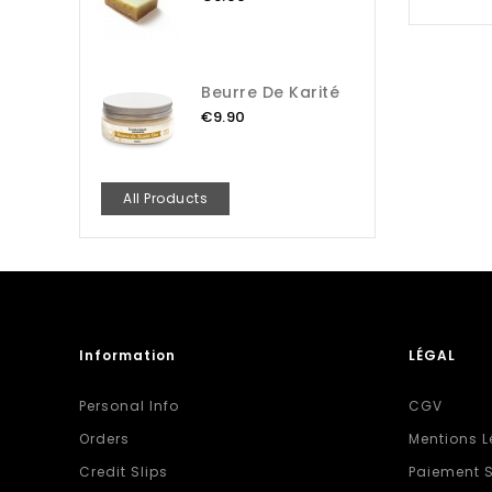
Beurre De Karité
€9.90
All Products
Information
LÉGAL
Personal Info
CGV
Orders
Mentions L
Credit Slips
Paiement S