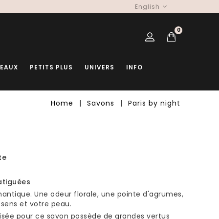
English
0
DEAUX
PETITS PLUS
UNIVERS
INFO
Home
Savons
Paris by night
te
atiguées
ntique. Une odeur florale, une pointe d'agrumes,
sens et votre peau.
lisée pour ce savon possède de grandes vertus