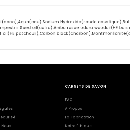
 oil(coco),Aqua(eau),Sodium Hydroxide(soude caustique),But
pestris Seed oil(colza),Aniba rosae odora woodoil(HE bois 
 oil(HE patchouli),Carbon black(charbon),Montmorillonite(ar
CARNETS DE SAVON
FAQ
égales
A Propos
écurisé
La Fabrication
-Nous
Notre Éthique