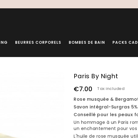
ING
BEURRES CORPORELS
BOMBES DE BAIN
PACKS CA
Paris By Night
€7.00
Tax included
Rose musquée & Bergamo
Savon intégral-Surgras 5%
Conseillé pour les peaux f
Un hommage à un Paris roma
un enchantement pour vos 
L'huile de rose musquée uti