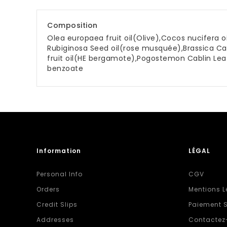
Composition
Olea europaea fruit oil(Olive),Cocos nucifera
Rubiginosa Seed oil(rose musquée),Brassica Cam
fruit oil(HE bergamote),Pogostemon Cablin Leaf
benzoate
Information
LÉGAL
Personal Info
CGV
Orders
Mentions L
Credit Slips
Paiement S
Addresses
Contactez