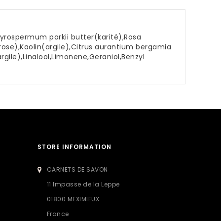
yrospermum parkii butter(karité),Rosa
rose),Kaolin(argile),Citrus aurantium bergamia
gile),Linalool,Limonene,Geraniol,Benzyl
STORE INFORMATION
CARNETS DE SAVON
11 Impasse de la Leppe
01800 MEXIMIEUX
France