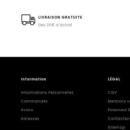
LIVRAISON GRATUITE
Dès 20€ d'achat
Information
LÉGAL
Informations Personnelles
CGV
Commandes
Mentions L
Avoirs
Paiement S
Adresses
Contactez
Sitemap