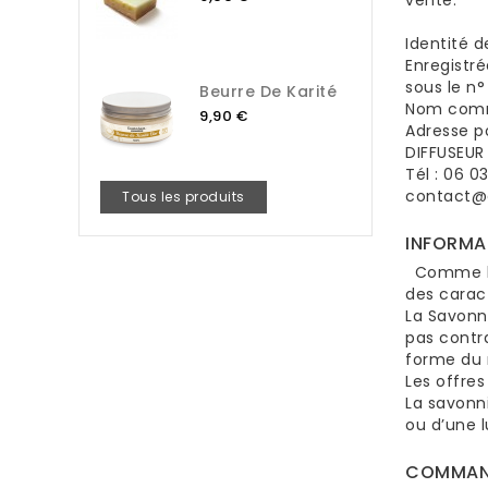
vente.
Identité d
Enregistr
sous le n
Beurre De Karité
Nom comme
9,90 €
Adresse po
DIFFUSEUR
Tél : 06 0
contact@
Tous les produits
INFORMA
Comme le p
des caract
La Savonne
pas contr
forme du
Les offres
La savonni
ou d’une l
COMMAN