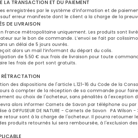
E LA TRANSACTION ET DU PAIEMENT
es enregistrées par le système d’information et de paieme
sauf erreur manifeste dont le client a la charge de la preuv
S DE LIVRAISON
en France métropolitaine uniquement. Les produits sont livré
eur sur le bon de commande. L’envoi se fait par colissimo 
ns un délai de 5 jours ouvrés.
reçoit alors un mail l’informant du départ du colis.
ipation de 5.50 € aux frais de livraison pour toute command
ire les frais de port sont gratuits.
E RÉTRACTATION
tion des dispositions de l'article L.121-16 du Code de la Con
jours à compter de la réception de sa commande pour faire r
ent au choix de l'acheteur, sans pénalités à l'exception de
 devra alors informer Carnets de Savon par téléphone ou par
se à DIFFUSEUR DE NATURE - Carnets de Savon PA Wilson - 3
de retour sont à la charge de l'acheteur. Il pourra retourner
des produits retournés lui sera remboursée, à l'exclusion des 
LICABLE