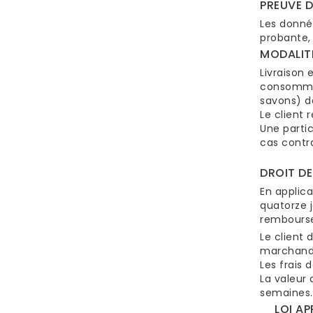
PREUVE D
Les donné
probante, 
MODALITÉ
Livraison 
consommat
savons) da
Le client 
Une partic
cas contra
DROIT D
En applica
quatorze 
remboursem
Le client
marchandi
Les frais 
La valeur 
semaines.
LOI APP