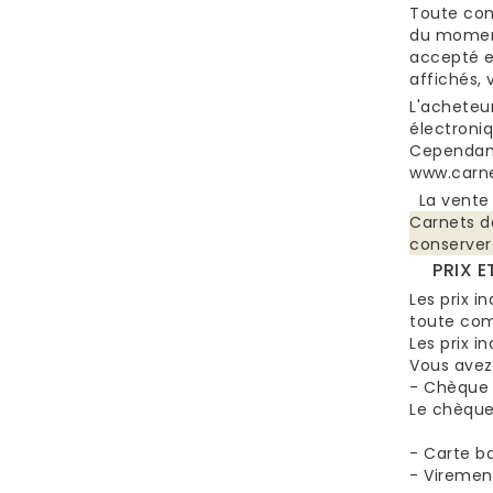
Toute com
du moment
accepté e
affichés,
L'acheteu
électroni
Cependant
www.carn
La vente 
Carnets d
conserver
PRIX ET
Les prix i
toute com
Les prix i
Vous avez
- Chèque 
Le chèque
- Carte ba
- Viremen