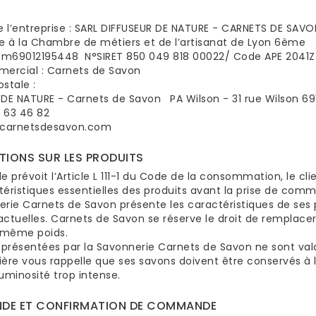
e l’entreprise : SARL DIFFUSEUR DE NATURE - CARNETS DE SAVO
ée à la Chambre de métiers et de l’artisanat de Lyon 6ème
° m69012195448 N°SIRET 850 049 818 00022/ Code APE 2041Z
rcial : Carnets de Savon
stale :
 DE NATURE - Carnets de Savon PA Wilson - 31 rue Wilson 6
3 63 46 82
carnetsdesavon.com
TIONS SUR LES PRODUITS
révoit l’Article L 111-1 du Code de la consommation, le cli
éristiques essentielles des produits avant la prise de comm
rie Carnets de Savon présente les caractéristiques de ses p
actuelles. Carnets de Savon se réserve le droit de remplace
 même poids.
 présentées par la Savonnerie Carnets de Savon ne sont vala
ère vous rappelle que ses savons doivent être conservés à l
uminosité trop intense.
DE ET CONFIRMATION DE COMMANDE