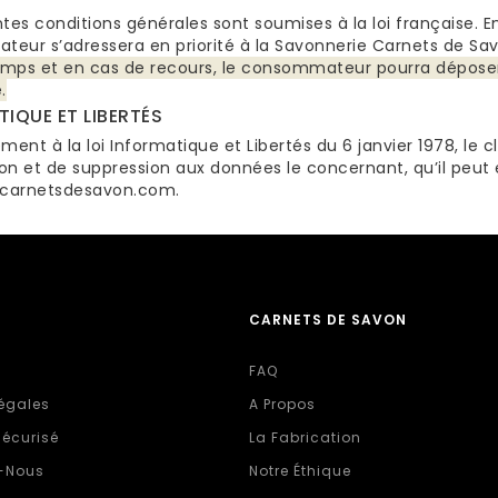
tes conditions générales sont soumises à la loi française. En
eur s’adressera en priorité à la Savonnerie Carnets de Sav
mps et en cas de recours, le consommateur pourra déposer
.
IQUE ET LIBERTÉS
nt à la loi Informatique et Libertés du 6 janvier 1978, le 
ion et de suppression aux données le concernant, qu’il peut
carnetsdesavon.com.
CARNETS DE SAVON
FAQ
égales
A Propos
écurisé
La Fabrication
-Nous
Notre Éthique