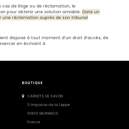
 cas de litige ou de réclamation, le
on pour obtenir une solution amiable.
Dans un
 une réclamation auprès de son tribunal
client dispose à tout moment d’un droit d’accès, de
 exercer en écrivant à
BOUTIQUE
CARNETS DE SAVON
11 Impasse de la Leppe
01800 MEXIMIEUX
France