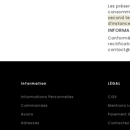
Les présen
consommat
second te
d’instance
INFORMAT
Conforméme
rectificat
contact@
Information
LÉGAL
Informations Personnelles
CGV
Commandes
Mentions L
Avoirs
Paiement S
Adresses
Contactez