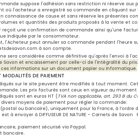
mande suppose l'adhésion sans restriction ni réserve aux p
 où l'acheteur a enregistré sa commande en cliquant sur l'
n connaissance de cause et sans réserve les présentes condi
 volumes et quantités des produits proposés à la vente et
r reçoit une confirmation de commande ainsi qu'une factur
que indiquée par le consommateur.
, l'Acheteur peut annuler sa commande pendant l'heure suiv
etsdesavon.com à son compte.
ne sera considérée comme définitive qu'après l'envoi à l'a
e Savon et encaissement par celle-ci de l'intégralité du p
 ces informations sur un document papier ou informatique.
 MODALITÉS DE PAIEMENT
ndiqués sur le site peuvent être modifiés à tout moment. Ce
mande. Les prix facturés sont ceux en vigueur au momen
ndiqués sont en euros HT (
TVA non applicable
,
art
.
293 B du C
 divers moyens de paiement pour régler la commande:
(postal ou bancaire), uniquement pour la France, à l’ordre 
 est à envoyer à DIFFUSEUR DE NATURE - Carnets de Savon P
ncaire, paiement sécurisé via Paypal.
t bancaire.