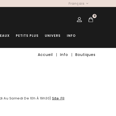
Français
0
DEAUX
PETITS PLUS
UNIVERS
INFO
Accueil
Info
Boutiques
ndi Au Samedi De 10h À 19h30)
Site
F
B